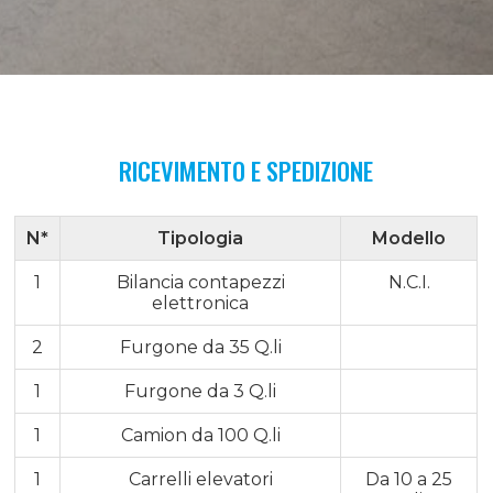
RICEVIMENTO E SPEDIZIONE
N*
Tipologia
Modello
1
Bilancia contapezzi
N.C.I.
elettronica
2
Furgone da 35 Q.li
1
Furgone da 3 Q.li
1
Camion da 100 Q.li
1
Carrelli elevatori
Da 10 a 25